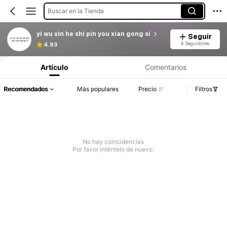
Buscar en la Tienda
yi wu xin he shi pin you xian gong si
Seguir
4 Seguidores
4.93
Artículo
Comentarios
Recomendados
Más populares
Precio
Filtros
No hay coincidencias
Por favor inténtelo de nuevo.