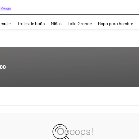
and down arrow keys to navigate search Búsqueda reciente and Busca y Encuentr
 mujer
Trajes de baño
Niños
Talla Grande
Ropa para hombre
.00