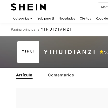
Motf
Use up 
Categorías
Solo para ti
Novedades
Ofertas
Ropa de
Página principal
Y I H U I D I A N Z I
/
Y I H U I D I A N Z I
5
Artículo
Comentarios