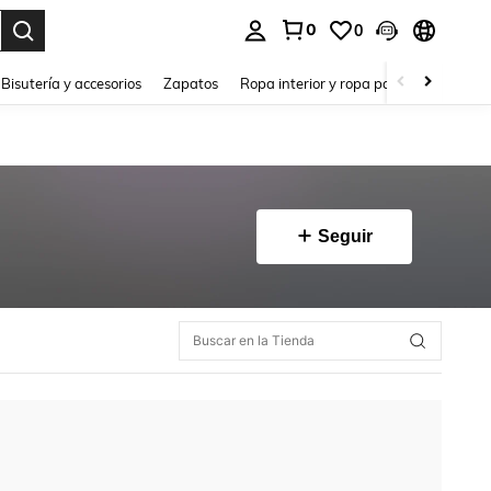
0
0
a. Press Enter to select.
Bisutería y accesorios
Zapatos
Ropa interior y ropa para dormir
Ho
Seguir