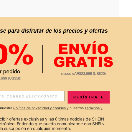
APP
S EXCLUSIVAS, PROMOCIONES Y NOTICIAS DE SHEIN
REGÍSTRATE
Suscribir
a nuestra
Política de privacidad y cookies
y nuestros
Términos y
Suscribirte
cibir ofertas exclusivas y las últimas noticias de SHEIN 
ectrónico. Entiendo que puedo comunicarme con SHEIN 
la suscripción en cualquier momento.
Suscribir