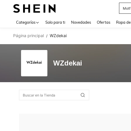
Cam
Use up 
Categorías
Solo para ti
Novedades
Ofertas
Ropa de
Página principal
WZdekai
/
WZdekai