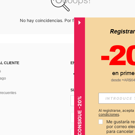
No hay coincidencias. Por favor inténtalo de nuevo.
AL CLIENTE
ENCUÉNTRANOS EN
s
Pago
SUSCRÍBETE PARA RECIBIR OFERTA
recuentes
CONSIGUE -20%
Al registrarse, acept
condiciones
.
AR + 54
Me gustaría re
por correo el
para cancelar 
AR + 54