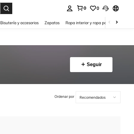
0
0
a. Press Enter to select.
Bisutería y accesorios
Zapatos
Ropa interior y ropa para dormir
Ho
Seguir
Ordenar por