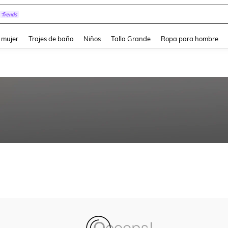
pera
and down arrow keys to navigate search Búsqueda reciente and Busca y Encuentr
 mujer
Trajes de baño
Niños
Talla Grande
Ropa para hombre