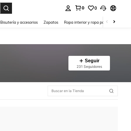
0
0
a. Press Enter to select.
Bisutería y accesorios
Zapatos
Ropa interior y ropa para dormir
Ho
Seguir
231 Seguidores