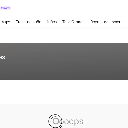
and down arrow keys to navigate search Búsqueda reciente and Busca y Encuentr
 mujer
Trajes de baño
Niños
Talla Grande
Ropa para hombre
93