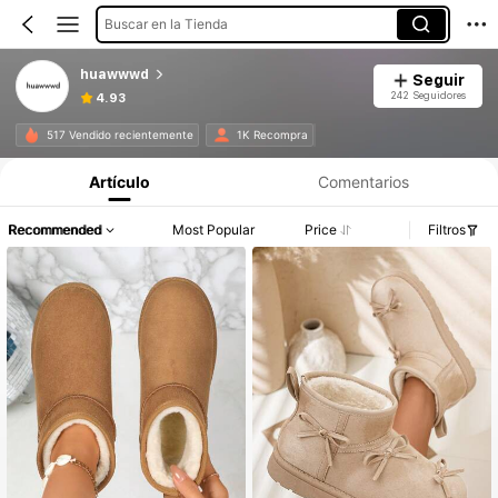
Buscar en la Tienda
huawwwd
Seguir
242 Seguidores
4.93
517 Vendido recientemente
1K Recompra
Artículo
Comentarios
Recommended
Most Popular
Price
Filtros