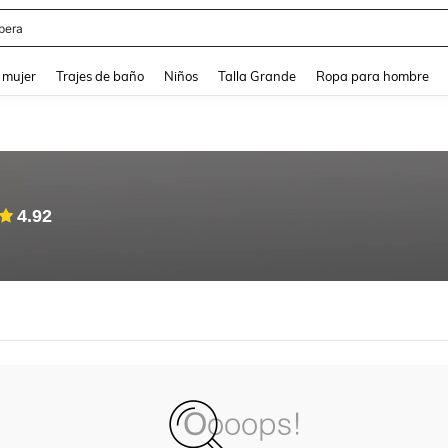
pera
and down arrow keys to navigate search Búsqueda reciente and Busca y Encuentr
 mujer
Trajes de baño
Niños
Talla Grande
Ropa para hombre
4.92