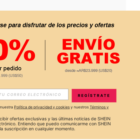
APP
S EXCLUSIVAS, PROMOCIONES Y NOTICIAS DE SHEIN
REGÍSTRATE
Suscribir
a nuestra
Política de privacidad y cookies
y nuestros
Términos y
Suscribirte
cibir ofertas exclusivas y las últimas noticias de SHEIN 
ectrónico. Entiendo que puedo comunicarme con SHEIN 
la suscripción en cualquier momento.
Suscribir