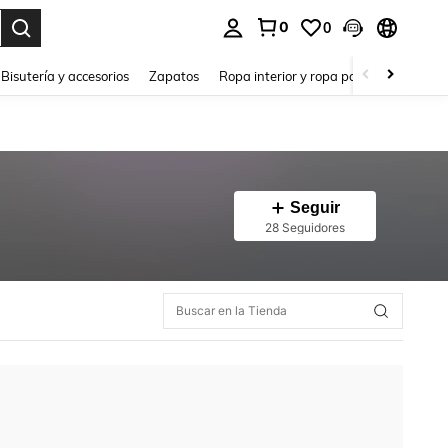
0
0
a. Press Enter to select.
Bisutería y accesorios
Zapatos
Ropa interior y ropa para dormir
Ho
Seguir
28 Seguidores