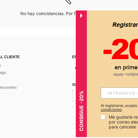
No hay coincidencias. Por favor inténtalo de nuevo.
AL CLIENTE
ENCUÉNTRANOS EN
s
Pago
SUSCRÍBETE PARA RECIBIR OFERTA
recuentes
CONSIGUE -20%
Al registrarse, acept
condiciones
.
AR + 54
Me gustaría re
por correo el
para cancelar 
AR + 54