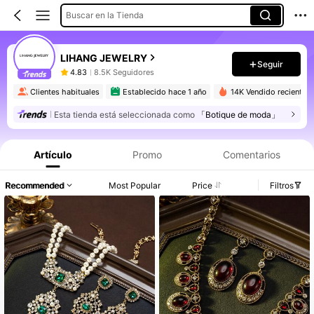
Buscar en la Tienda
LIHANG JEWELRY
Seguir
4.83
8.5K Seguidores
Clientes habituales
Establecido hace 1 año
14K Vendido recientem
Esta tienda está seleccionada como
「Botique de moda」
Artículo
Promo
Comentarios
Recommended
Most Popular
Price
Filtros