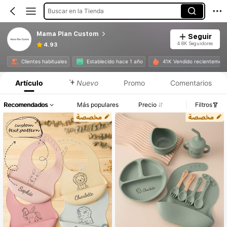
Buscar en la Tienda
Mama Plan Custom
Seguir
4.8K Seguidores
4.93
Clientes habituales
Establecido hace 1 año
41K Vendido recientemen
Artículo
Nuevo
Promo
Comentarios
Recomendados
Más populares
Precio
Filtros