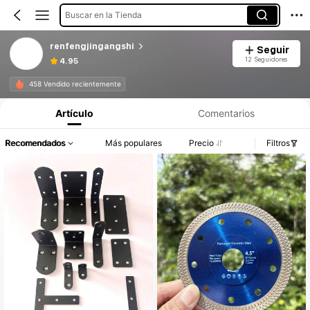
Buscar en la Tienda
renfengjingangshi
Seguir
12 Seguidores
4.95
458 Vendido recientemente
Artículo
Comentarios
Recomendados
Más populares
Precio
Filtros