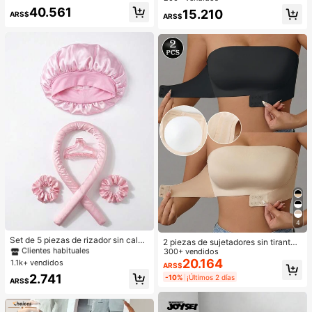
ara correr, fitness y entrenamiento
40.561
15.210
atlético
ARS$
ARS$
4
#1 Más vendidos
en Mujer Trenzadoras y rodillos
Clientes habituales
Set de 5 piezas de rizador sin calor,
2 piezas de sujetadores sin tirantes
incluye: varita rizadora sin calor, go
#1 Más vendidos
#1 Más vendidos
en Mujer Trenzadoras y rodillos
en Mujer Trenzadoras y rodillos
sexy, sujetador invisible sin costura
300+ vendidos
rro de satén para dormir, diadema si
s, conjunto de lencería push up de
20.164
1.1k+ vendidos
Clientes habituales
Clientes habituales
ARS$
n calor, coleteros, gorro suave para
dos piezas, tops tubo con cierre del
#1 Más vendidos
en Mujer Trenzadoras y rodillos
2.741
-10%
¡Últimos 2 días
dormir, herramienta de peinado flexi
antero, sujetador de boda, ropa inte
ARS$
Clientes habituales
ble, adecuado para mujeres con ca
rior transpirable, aumento de confia
bello largo para crear peinados ond
nza, noche de cita
ulados, rizos durante la noche