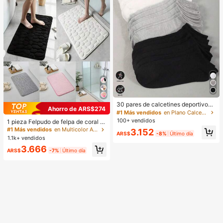
30 pares de calcetines deportivos
Ahorro de ARS$274
unisex, calcetines de unicolor mini
#1 Más vendidos
en Plano Calcetines tobilleros para mujer
malista de moda en negro/blanco/g
100+ vendidos
1 pieza Felpudo de felpa de coral c
ris, adecuados para uso casual diari
on textura de piedra en relieve, felp
#1 Más vendidos
en Multicolor Alfombrillas de baño
3.152
o, disponibles en 20 pares/10 pare
ARS$
-8%
Último día
udo de entrada con diseño de guijar
1.1k+ vendidos
s/15 pares/10 pares/6 pares/1 par
ros en relieve antideslizante, felpud
3.666
o decorativo grueso y absorbente d
ARS$
-7%
Último día
e secado rápido para cocina, lavan
dería, dormitorio, felpudo de baño a
ntideslizante