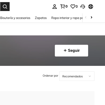
0
0
a. Press Enter to select.
Bisutería y accesorios
Zapatos
Ropa interior y ropa para dormir
Ho
Seguir
Ordenar por