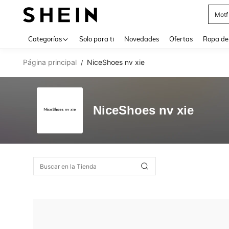
Motf
Use up 
Categorías
Solo para ti
Novedades
Ofertas
Ropa de
Página principal
NiceShoes nv xie
/
NiceShoes nv xie