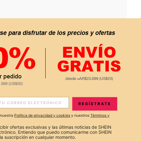
APP
S EXCLUSIVAS, PROMOCIONES Y NOTICIAS DE SHEIN
REGÍSTRATE
Suscribir
a nuestra
Política de privacidad y cookies
y nuestros
Términos y
Suscribirte
cibir ofertas exclusivas y las últimas noticias de SHEIN 
ectrónico. Entiendo que puedo comunicarme con SHEIN 
la suscripción en cualquier momento.
Suscribir