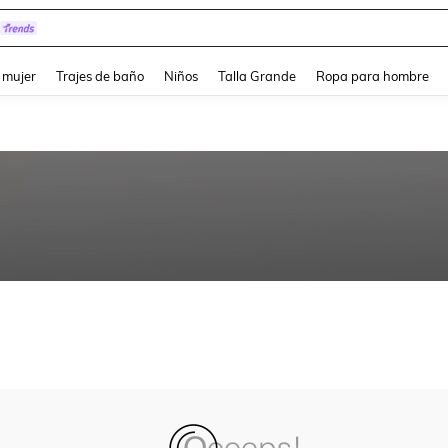
and down arrow keys to navigate search Búsqueda reciente and Busca y Encuentr
 mujer
Trajes de baño
Niños
Talla Grande
Ropa para hombre