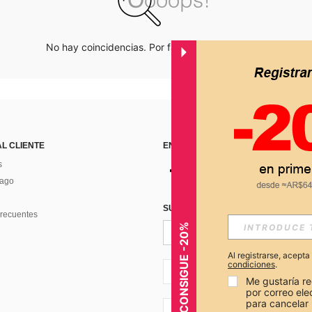
No hay coincidencias. Por favor inténtalo de nuevo.
AL CLIENTE
ENCUÉNTRANOS EN
s
Pago
SUSCRÍBETE PARA RECIBIR OFERTA
recuentes
CONSIGUE -20%
Al registrarse, acept
condiciones
.
AR + 54
Me gustaría re
por correo el
para cancelar 
AR + 54