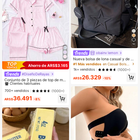
10
obainv lemon
Nueva bolsa de lona casual y de m
oda con patrón de estrella y múltipl
#1 Más vendidos
en Casual Bolsos De Mano Para Mujer
Ahorro de ARS$3.165
es bolsillos, incluida una monedero
1k+ vendidos
(1000+)
#DiseñoDeRayas
#1 Más vendidos
en Multicolor Conjuntos de pijama para mujer
26.329
ARS$
-10%
Clientes habituales
Conjunto de 3 piezas de top de ma
nga corta & shorts & pantalones co
#1 Más vendidos
#1 Más vendidos
en Multicolor Conjuntos de pijama para mujer
en Multicolor Conjuntos de pijama para mujer
n estampado de rayas y bolsillo, rop
Clientes habituales
Clientes habituales
700+ vendidos
(1000+)
a de casa para mujer, pijamas de ve
#1 Más vendidos
en Multicolor Conjuntos de pijama para mujer
36.491
rano y primavera, cómodos
ARS$
-8%
Clientes habituales