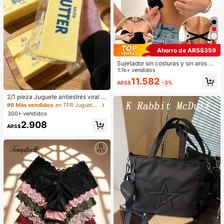
Ahorro de ARS$359
Sujetador sin costuras y sin aros pa
ra mujer, sexy con laterales antidesl
1.1k+ vendidos
izantes, almohadillas extraíbles y e
11.582
ARS$
-3%
spalda cruzada, sin tirantes, comod
idad todo el día
2/1 pieza Juguete antiestrés viral d
e mantequilla suave y lindo de gran
#9 Más vendidos
en TPR Juguetes para apretar para adolescentes
tamaño, juguete de alivio del estré
300+ vendidos
s, estimulación sensorial, pelota ant
2.908
iestrés, adecuado como regalo de P
ARS$
ascua, cumpleaños, graduación, fa
vor de fiesta, suministros para desp
edida de soltera, estilo dumpling de
rebote lento, estético, regalo de Na
vidad