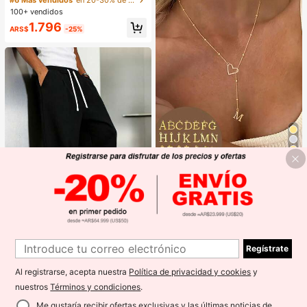
ampado de mariposa
#6 Más vendidos
en 20-30% de descuento Accesorios para gafas y gaf
a actividades al aire libre
100+ vendidos
1.796
ARS$
-25%
Ahorro de ARS$410
#AthleisureElevado
#1 Más vendidos
en Casual Collares con colgante de mujer
Clientes habituales
1 pieza Collar con colgante de 26 le
tras de acero inoxidable, collar de g
#1 Más vendidos
#1 Más vendidos
en Casual Collares con colgante de mujer
en Casual Collares con colgante de mujer
argantilla con inicial para mujer, reg
1.1k+ vendidos
Clientes habituales
Clientes habituales
alo de joyería, no se desvanece
13
#1 Más vendidos
en Casual Collares con colgante de mujer
4.722
1
ARS$
-8%
Clientes habituales
Regístrate
1
1 par de pantalones de chándal cas
uales de corte holgado para hombr
#1 Más vendidos
en Suave Pantalones deportivos para hombre
e, diseño minimalista de unicolor co
Al registrarse, acepta nuestra
Política de privacidad y cookies
y
4.1k+ vendidos
n pernera ancha, cintura con cordó
nuestros
Términos y condiciones
.
30.417
n, bolsillos grandes, adecuados par
ARS$
a uso diario, caminar, trabajo, salida
Me gustaría recibir ofertas exclusivas y las últimas noticias de