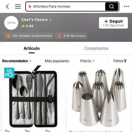
Alfombra Para Hornear
Chef's Choice
Seguir
1.2K Seguidores
4.86
24K Vendido recientemente
3.3K Recompra
Artículo
Comentarios
Recomendados
Más populares
Precio
Filtros