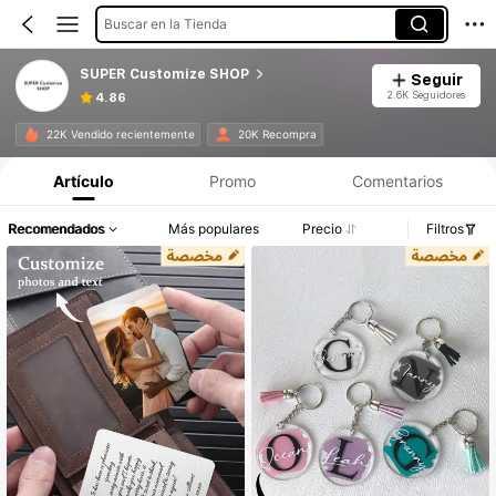
Buscar en la Tienda
SUPER Customize SHOP
Seguir
2.6K Seguidores
4.86
22K Vendido recientemente
20K Recompra
Artículo
Promo
Comentarios
Recomendados
Más populares
Precio
Filtros