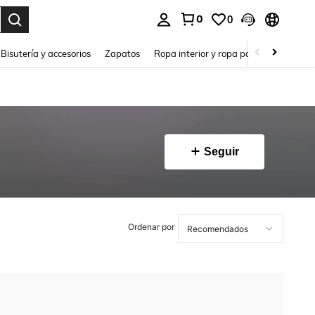
0
0
a. Press Enter to select.
Bisutería y accesorios
Zapatos
Ropa interior y ropa para dormir
Ho
Seguir
Ordenar por