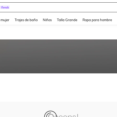
and down arrow keys to navigate search Búsqueda reciente and Busca y Encuentr
 mujer
Trajes de baño
Niños
Talla Grande
Ropa para hombre