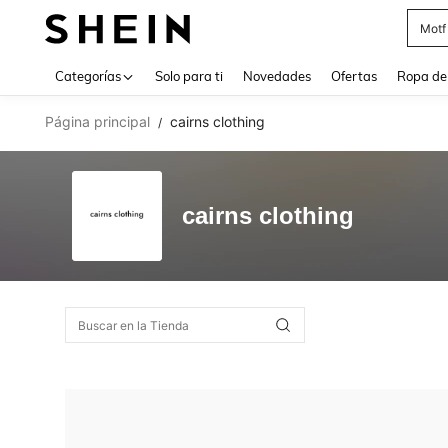
Motf
Use up 
Categorías
Solo para ti
Novedades
Ofertas
Ropa de
Página principal
cairns clothing
/
cairns clothing