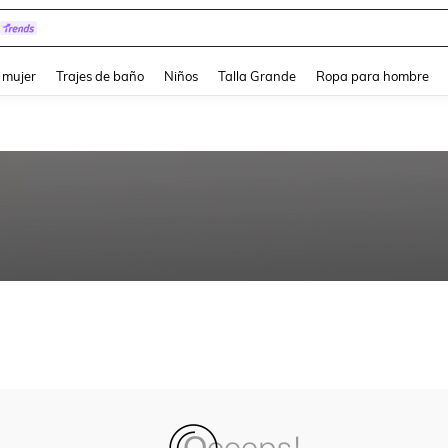
pera
and down arrow keys to navigate search Búsqueda reciente and Busca y Encuentr
 mujer
Trajes de baño
Niños
Talla Grande
Ropa para hombre