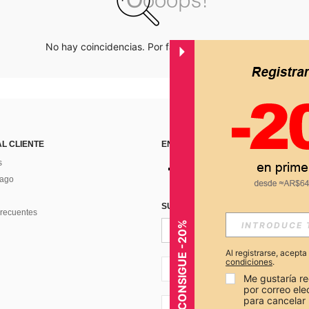
No hay coincidencias. Por favor inténtalo de nuevo.
AL CLIENTE
ENCUÉNTRANOS EN
s
Pago
SUSCRÍBETE PARA RECIBIR OFERTA
recuentes
CONSIGUE -20%
Al registrarse, acept
condiciones
.
AR + 54
Me gustaría re
por correo el
para cancelar 
AR + 54