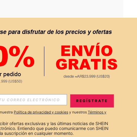
APP
S EXCLUSIVAS, PROMOCIONES Y NOTICIAS DE SHEIN
REGÍSTRATE
Suscribir
a nuestra
Política de privacidad y cookies
y nuestros
Términos y
Suscribirte
cibir ofertas exclusivas y las últimas noticias de SHEIN 
ectrónico. Entiendo que puedo comunicarme con SHEIN 
la suscripción en cualquier momento.
Suscribir