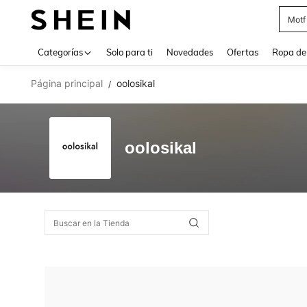
Cam
Use up 
Categorías
Solo para ti
Novedades
Ofertas
Ropa de
Página principal
oolosikal
/
oolosikal