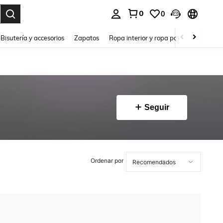
0
0
a. Press Enter to select.
Bisutería y accesorios
Zapatos
Ropa interior y ropa para dormir
Ho
Seguir
Ordenar por