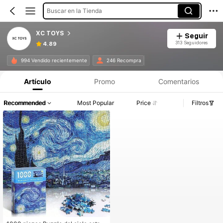
Buscar en la Tienda
XC TOYS
Seguir
313 Seguidores
4.89
994 Vendido recientemente
246 Recompra
Artículo
Promo
Comentarios
Recommended
Most Popular
Price
Filtros
#3 Más vendidos
en Papel Rompecabezas para adultos
Solo quedan 3