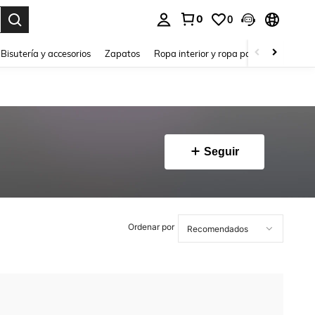
0
0
a. Press Enter to select.
Bisutería y accesorios
Zapatos
Ropa interior y ropa para dormir
Ho
Seguir
Ordenar por