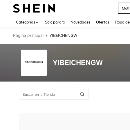
Motf
Use up 
Categorías
Solo para ti
Novedades
Ofertas
Ropa de
Página principal
YIBEICHENGW
/
YIBEICHENGW