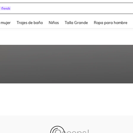
and down arrow keys to navigate search Búsqueda reciente and Busca y Encuentr
 mujer
Trajes de baño
Niños
Talla Grande
Ropa para hombre