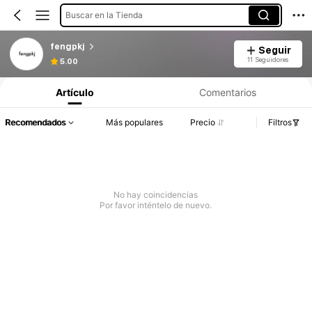
Buscar en la Tienda
fengpkj
Seguir
11 Seguidores
5.00
Artículo
Comentarios
Recomendados
Más populares
Precio
Filtros
No hay coincidencias
Por favor inténtelo de nuevo.