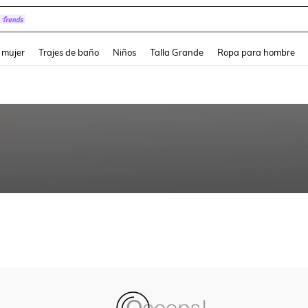
and down arrow keys to navigate search Búsqueda reciente and Busca y Encuentr
 mujer
Trajes de baño
Niños
Talla Grande
Ropa para hombre