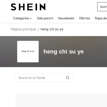
Motf
Use up 
Categorías
Solo para ti
Novedades
Ofertas
Ropa de
Página principal
heng chi su ye
/
heng chi su ye