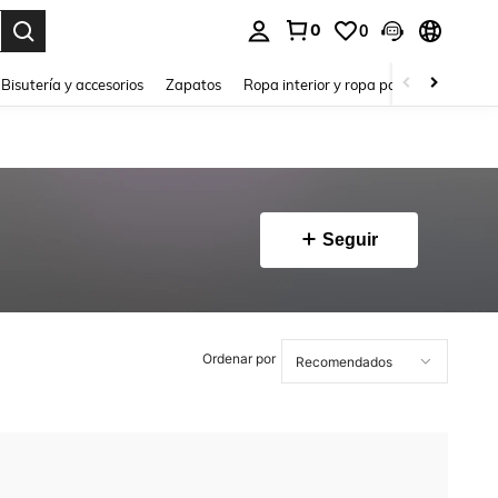
0
0
a. Press Enter to select.
Bisutería y accesorios
Zapatos
Ropa interior y ropa para dormir
Ho
Seguir
Ordenar por