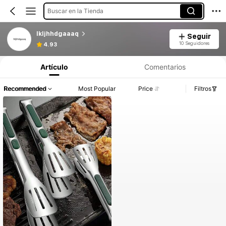
Buscar en la Tienda
lkljhhdgaaaq
Seguir
10 Seguidores
4.93
Artículo
Comentarios
Recommended
Most Popular
Price
Filtros