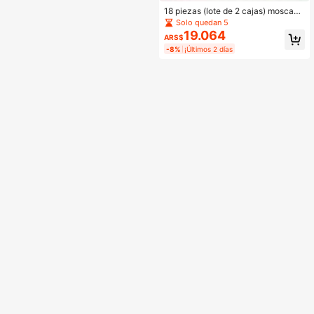
18 piezas (lote de 2 cajas) moscas
de pesca con mosca, moscas húme
Solo quedan 5
das, señuelos ninfa para pesca de tr
19.064
ARS$
ucha/carpa, señuelos artificiales (c
-8%
¡Últimos 2 días
on caja de moscas)