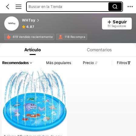
Buscar en la Tienda
WHToy
Seguir
51 Seguidores
4.87
619 Vendido recientemente
118 Recompra
Artículo
Comentarios
Recomendados
Más populares
Precio
Filtros