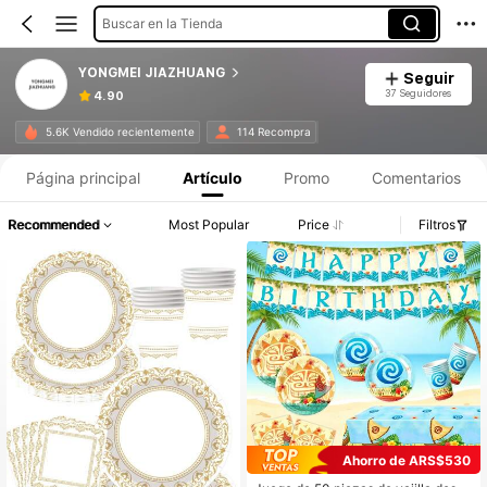
Buscar en la Tienda
YONGMEI JIAZHUANG
Seguir
37 Seguidores
4.90
5.6K Vendido recientemente
114 Recompra
Página principal
Artículo
Promo
Comentarios
Recommended
Most Popular
Price
Filtros
Ahorro de ARS$530