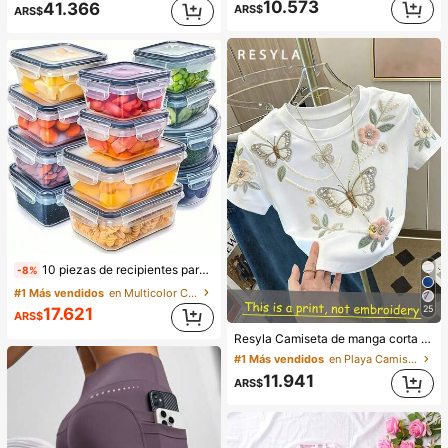
10.573
41.366
ARS$
ARS$
200+ vendidos
60+ vendidos
10 piezas de recipientes para almacenamiento de alimentos con tapas, cierre hermético a presión, material PP transparente, aptos para verduras, frutas, pasta, etc. Apilables y reutilizables, ideales para organizar el refrigerador, la despensa y la cocina - Marca Awaoko, ahorro de espacio
-8%
#1 Más vendidos
en Multicolor Cajas de almacenamiento para frigorí
25
17.621
ARS$
1.1k+ vendidos
Resyla Camiseta de manga corta ajustada con estampado digital de mariposa y flores versátil para mujer, ropa premium para mujer, camiseta con estampado floral y de perlas en toda la prenda, camiseta con estampado floral bordado falso, camiseta con perlas falsas, camiseta con estampado de mariposa
#1 Más vendidos
en Playa Camisetas De Mujer
11.941
ARS$
200+ vendidos