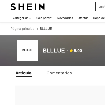
Motf
Use up 
Categorías
Solo para ti
Novedades
Ofertas
Ropa de
Página principal
BLLLUE
/
BLLLUE
5.00
Artículo
Comentarios