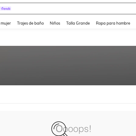
and down arrow keys to navigate search Búsqueda reciente and Busca y Encuentr
 mujer
Trajes de baño
Niños
Talla Grande
Ropa para hombre