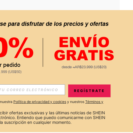
APP
S EXCLUSIVAS, PROMOCIONES Y NOTICIAS DE SHEIN
REGÍSTRATE
Suscribir
a nuestra
Política de privacidad y cookies
y nuestros
Términos y
Suscribirte
cibir ofertas exclusivas y las últimas noticias de SHEIN 
ectrónico. Entiendo que puedo comunicarme con SHEIN 
la suscripción en cualquier momento.
Suscribir