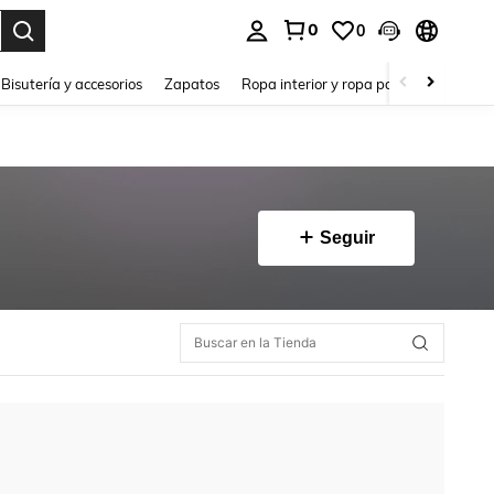
0
0
a. Press Enter to select.
Bisutería y accesorios
Zapatos
Ropa interior y ropa para dormir
Ho
Seguir