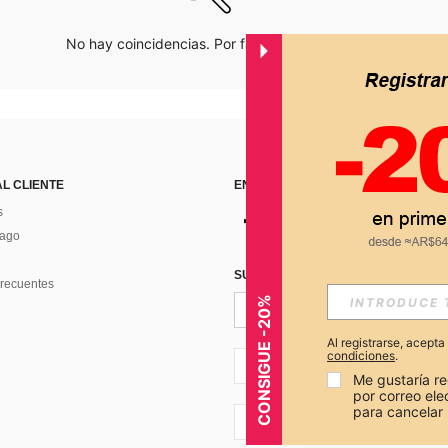
No hay coincidencias. Por favor inténtalo de nuevo.
AL CLIENTE
ENCUÉNTRANOS EN
s
Pago
SUSCRÍBETE PARA RECIBIR OFERTA
recuentes
CONSIGUE -20%
Al registrarse, acept
condiciones
.
AR + 54
Me gustaría re
por correo el
para cancelar 
AR + 54