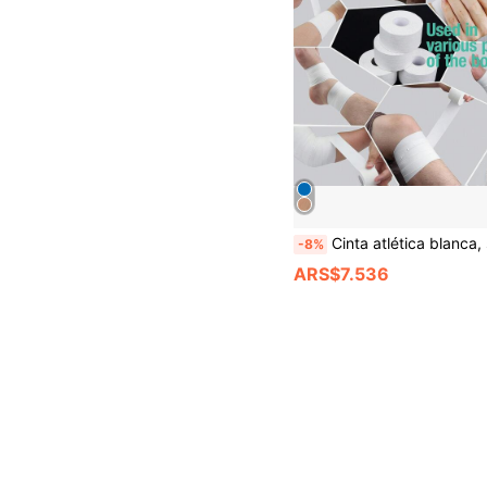
Cinta atlética blanca, súper resistente y fácil de rasgar, sin residuos, adecuada para atletas, entrenadores deportivos, aplicable para 
-8%
ARS$7.536