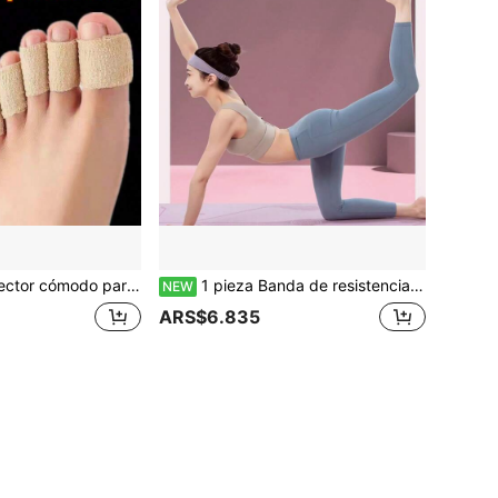
los dedos, vendaje antifricción de 2.5 CM, vendaje autoadhesivo, vendaje de mangas para dedos de accesorios para gimnasio
1 pieza Banda de resistencia para yoga, banda de estiramiento para apertura de hombros para mujeres, equipo de entrenamiento muscular para estiramiento de glúteos y espalda
NEW
ARS$6.835