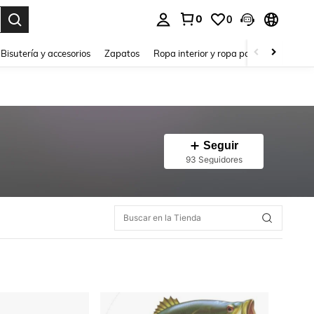
0
0
a. Press Enter to select.
Bisutería y accesorios
Zapatos
Ropa interior y ropa para dormir
Ho
Seguir
93 Seguidores