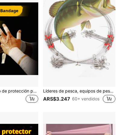
Vendaje adhesivo de protección para muñeca y tobillo, cinta de protección para músculos y articulaciones no irritante, cinta para dedos para gimnasio y accesorios deportivos
Líderes de pesca, equipos de pesca de acero inoxidable con alambres de pesca de alta resistencia, con giratorios, broches a presión y cuentas para señuelos, cebos y anzuelos
ARS$3.247
60+ vendidos