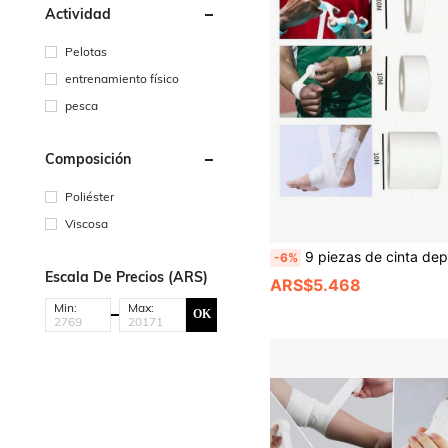
Actividad
Pelotas
entrenamiento físico
pesca
Composición
Poliéster
Viscosa
9 piezas de cinta deportiva blanca, vendaje adhesivo deportivo sin residuos, fácil de desprender, adecuado para todos los atletas y entusiasta
-6%
Escala De Precios (ARS)
ARS$5.468
Min:
Max:
OK