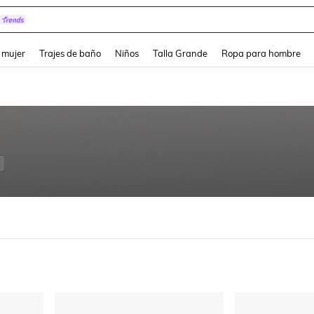
and down arrow keys to navigate search Búsqueda reciente and Busca y Encuentr
 mujer
Trajes de baño
Niños
Talla Grande
Ropa para hombre