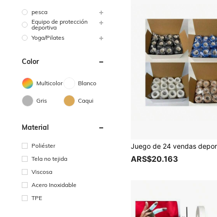
pesca
Equipo de protección
deportiva
Yoga/Pilates
Color
Multicolor
Blanco
Gris
Caqui
Material
Poliéster
ARS$20.163
Tela no tejida
Viscosa
Acero Inoxidable
TPE