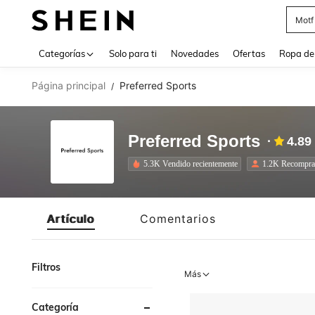
Motf
Use up 
Categorías
Solo para ti
Novedades
Ofertas
Ropa de
Página principal
Preferred Sports
/
Preferred Sports
4.89
5.3K Vendido recientemente
1.2K Recompra
Artículo
Comentarios
Filtros
Más
Categoría