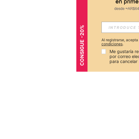
CONSIGUE -20%
Al registrarse, acept
condiciones
.
Me gustaría re
por correo el
para cancelar 