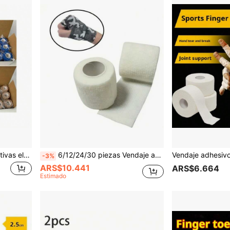
Juego de 24 vendas deportivas elásticas autoadhesivas - versátiles para dedo, tobillo, muñeca, cintura, rodilla y codo - accesorios de gimnasio - venda deportiva
6/12/24/30 piezas Vendaje adhesivo blanco, transpirable y suave de tela no tejida, vendaje elástico autoadhesivo, cinta de 5CM * 4.5M
-3%
ARS$10.441
ARS$6.664
Estimado