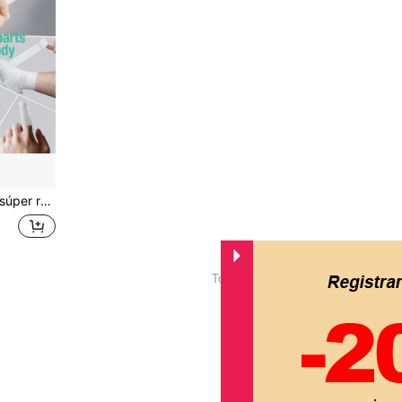
béisbol, tenis, gimnasia y deportes de boxeo
1
Total de 1 páginas