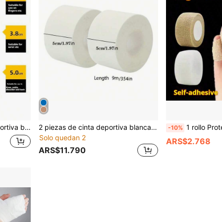
s del fitness, vendaje elástico para muñeca y brazo
2 piezas de cinta deportiva blanca y vendaje, adecuado para baloncesto, fútbol y dedos, puede fijar los pies
1 rollo Protector cómodo para los dedos de los pies - Cinta protectora para 
-10%
Solo quedan 2
ARS$2.768
ARS$11.790