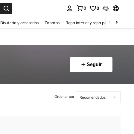
0
0
a. Press Enter to select.
Bisutería y accesorios
Zapatos
Ropa interior y ropa para dormir
Ho
Seguir
Ordenar por