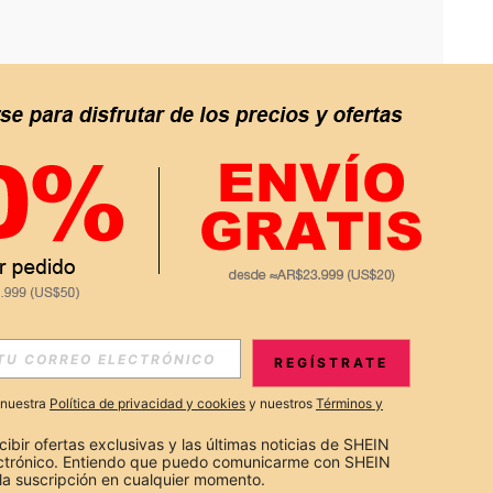
APP
S EXCLUSIVAS, PROMOCIONES Y NOTICIAS DE SHEIN
REGÍSTRATE
Suscribir
a nuestra
Política de privacidad y cookies
y nuestros
Términos y
Suscribirte
cibir ofertas exclusivas y las últimas noticias de SHEIN 
ectrónico. Entiendo que puedo comunicarme con SHEIN 
la suscripción en cualquier momento.
Suscribir