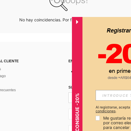
No hay coincidencias. Por favor inténtalo de nuevo.
AL CLIENTE
ENCUÉNTRANOS EN
s
Pago
SUSCRÍBETE PARA RECIBIR OFERTA
recuentes
CONSIGUE -20%
Al registrarse, acept
condiciones
.
AR + 54
Me gustaría re
por correo el
para cancelar 
AR + 54