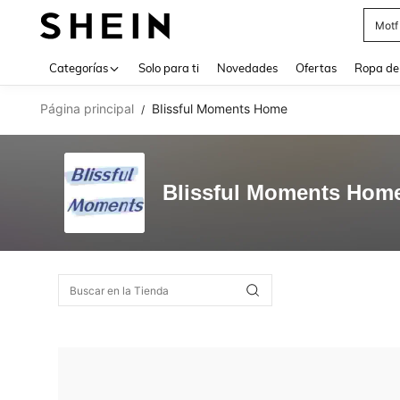
Motf
Use up 
Categorías
Solo para ti
Novedades
Ofertas
Ropa de
Página principal
BIissful Moments Home
/
BIissful Moments Hom