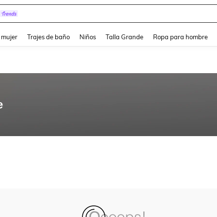
and down arrow keys to navigate search Búsqueda reciente and Busca y Encuentr
 mujer
Trajes de baño
Niños
Talla Grande
Ropa para hombre
e