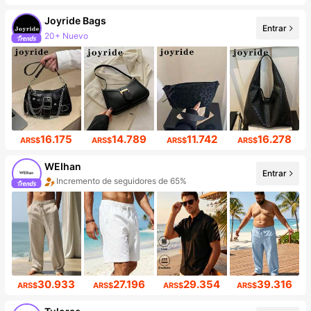
Joyride Bags
Entrar
20+ Nuevo
Incremento de seguidores de 431%
16.175
14.789
11.742
16.278
ARS$
ARS$
ARS$
ARS$
WEIhan
Entrar
Incremento de seguidores de 65%
30.933
27.196
29.354
39.316
ARS$
ARS$
ARS$
ARS$