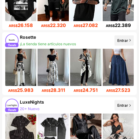
26.158
22.320
27.082
22.389
ARS$
ARS$
ARS$
ARS$
Rosette
Entrar
¡La tienda tiene artículos nuevos
25.983
28.311
24.751
27.523
ARS$
ARS$
ARS$
ARS$
LuxeNights
Entrar
20+ Nuevo