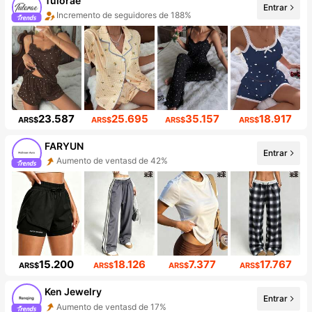
Tulorae
Entrar
Incremento de seguidores de 188%
Aumento de ventasd de 247%
23.587
25.695
35.157
18.917
ARS$
ARS$
ARS$
ARS$
FARYUN
Entrar
Aumento de ventasd de 42%
Incremento de seguidores de 417%
15.200
18.126
7.377
17.767
ARS$
ARS$
ARS$
ARS$
Ken Jewelry
Entrar
Aumento de ventasd de 17%