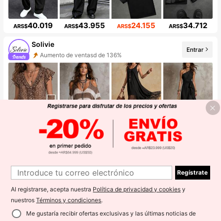
40.019
43.955
24.155
34.712
ARS$
ARS$
ARS$
ARS$
Solivie
Entrar
Aumento de ventasd de 136%
Incremento de seguidores de 137%
16.915
29.235
28.448
33.857
ARS$
ARS$
ARS$
ARS$
Cozy Mate
Entrar
Incremento de seguidores de 180%
Regístrate
Al registrarse, acepta nuestra
Política de privacidad y cookies
y
nuestros
Términos y condiciones
.
Me gustaría recibir ofertas exclusivas y las últimas noticias de