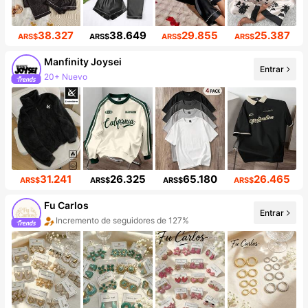
38.327
38.649
29.855
25.387
ARS$
ARS$
ARS$
ARS$
Manfinity Joysei
Entrar
20+ Nuevo
Incremento de seguidores de 21%
31.241
26.325
65.180
26.465
ARS$
ARS$
ARS$
ARS$
Fu Carlos
Entrar
Incremento de seguidores de 127%