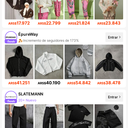
17.972
22.799
21.824
23.843
ARS$
ARS$
ARS$
ARS$
ÉpureWay
Entrar
Incremento de seguidores de 173%
Aumento de ventasd de 779%
41.251
40.190
54.842
38.478
ARS$
ARS$
ARS$
ARS$
SLATEMANN
Entrar
20+ Nuevo
25K seguidores