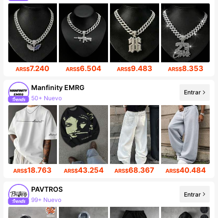
Incremento de seguidores de 29%
7.240
6.504
9.483
8.353
ARS$
ARS$
ARS$
ARS$
Manfinity EMRG
Entrar
50+ Nuevo
Incremento de seguidores de 14%
18.763
43.254
68.367
40.484
ARS$
ARS$
ARS$
ARS$
PAVTROS
Entrar
99+ Nuevo
578K seguidores