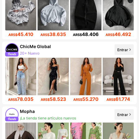
45.410
38.635
48.406
46.492
ARS$
ARS$
ARS$
ARS$
ChicMe Global
Entrar
20+ Nuevo
Incremento de seguidores de 669%
78.035
58.523
55.270
61.774
ARS$
ARS$
ARS$
ARS$
Mopha
Entrar
¡La tienda tiene artículos nuevos
9.6K seguidores