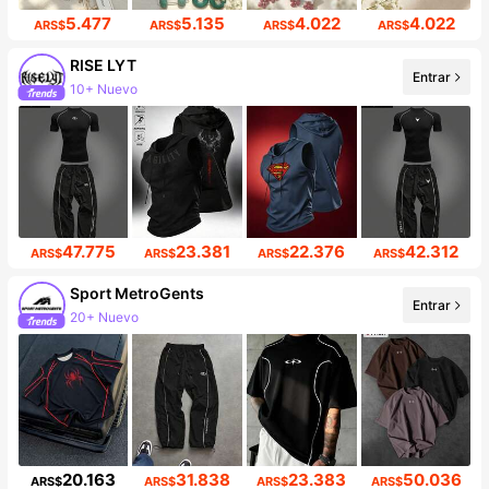
5.477
5.135
4.022
4.022
ARS$
ARS$
ARS$
ARS$
RISE LYT
Entrar
10+ Nuevo
Incremento de seguidores de 18%
47.775
23.381
22.376
42.312
ARS$
ARS$
ARS$
ARS$
Sport MetroGents
Entrar
20+ Nuevo
Incremento de seguidores de 29%
20.163
31.838
23.383
50.036
ARS$
ARS$
ARS$
ARS$