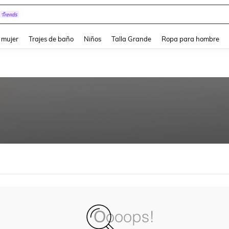
and down arrow keys to navigate search Búsqueda reciente and Busca y Encuentr
 mujer
Trajes de baño
Niños
Talla Grande
Ropa para hombre