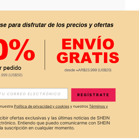
APP
S EXCLUSIVAS, PROMOCIONES Y NOTICIAS DE SHEIN
REGÍSTRATE
Suscribir
a nuestra
Política de privacidad y cookies
y nuestros
Términos y
Suscribirte
cibir ofertas exclusivas y las últimas noticias de SHEIN 
ectrónico. Entiendo que puedo comunicarme con SHEIN 
la suscripción en cualquier momento.
Suscribir