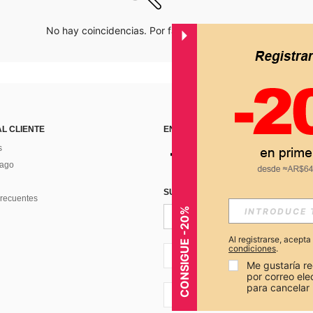
No hay coincidencias. Por favor inténtalo de nuevo.
AL CLIENTE
ENCUÉNTRANOS EN
s
Pago
SUSCRÍBETE PARA RECIBIR OFERTA
recuentes
CONSIGUE -20%
Al registrarse, acept
condiciones
.
AR + 54
Me gustaría re
por correo el
para cancelar 
AR + 54