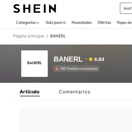
Motf
Use up 
Categorías
Solo para ti
Novedades
Ofertas
Ropa de
Página principal
BANERL
/
BANERL
4.84
598 Vendido recientemente
Artículo
Comentarios