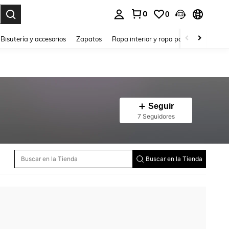
0
0
a. Press Enter to select.
Bisutería y accesorios
Zapatos
Ropa interior y ropa para dormir
Ho
Seguir
7 Seguidores
Buscar en la Tienda