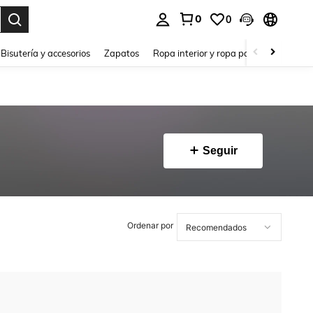
0
0
a. Press Enter to select.
Bisutería y accesorios
Zapatos
Ropa interior y ropa para dormir
Ho
Seguir
Ordenar por