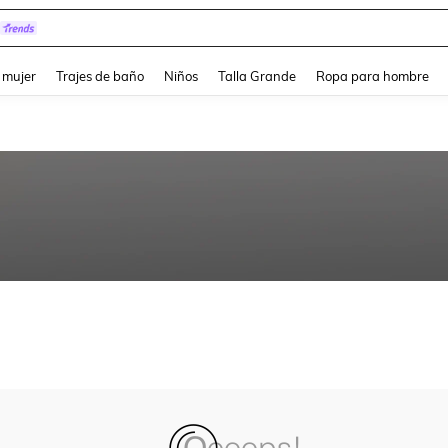
and down arrow keys to navigate search Búsqueda reciente and Busca y Encuentr
 mujer
Trajes de baño
Niños
Talla Grande
Ropa para hombre