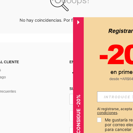
No hay coincidencias. Por favor inténtalo de nuevo.
AL CLIENTE
ENCUÉNTRANOS EN
s
Pago
SUSCRÍBETE PARA RECIBIR OFERTA
recuentes
CONSIGUE -20%
Al registrarse, acept
condiciones
.
AR + 54
Me gustaría re
por correo el
para cancelar 
AR + 54