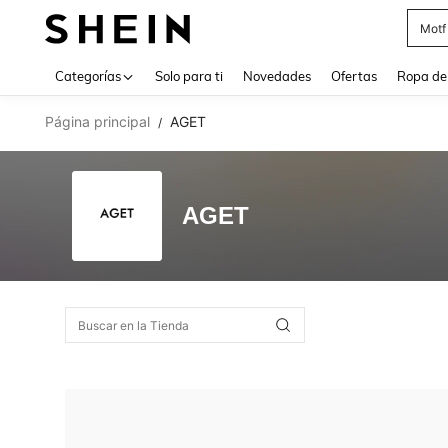
Motf
Use up 
Categorías
Solo para ti
Novedades
Ofertas
Ropa de
Página principal
AGET
/
AGET