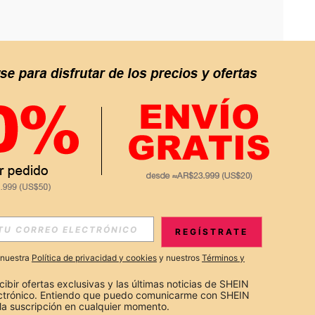
APP
S EXCLUSIVAS, PROMOCIONES Y NOTICIAS DE SHEIN
REGÍSTRATE
Suscribir
a nuestra
Política de privacidad y cookies
y nuestros
Términos y
Suscribirte
cibir ofertas exclusivas y las últimas noticias de SHEIN 
ectrónico. Entiendo que puedo comunicarme con SHEIN 
la suscripción en cualquier momento.
Suscribir