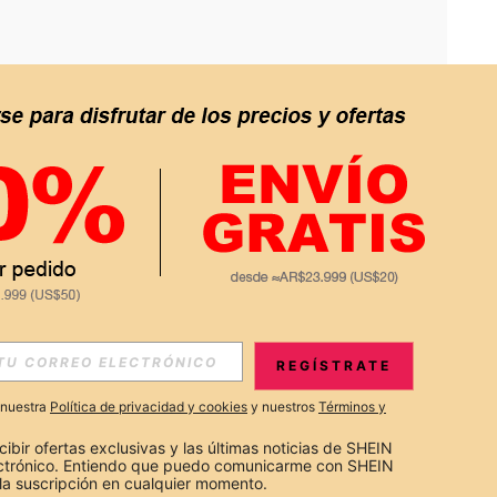
APP
S EXCLUSIVAS, PROMOCIONES Y NOTICIAS DE SHEIN
REGÍSTRATE
Suscribir
a nuestra
Política de privacidad y cookies
y nuestros
Términos y
Suscribirte
cibir ofertas exclusivas y las últimas noticias de SHEIN 
ectrónico. Entiendo que puedo comunicarme con SHEIN 
la suscripción en cualquier momento.
Suscribir