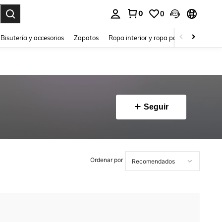
0
0
a. Press Enter to select.
Bisutería y accesorios
Zapatos
Ropa interior y ropa para dormir
Ho
Seguir
Ordenar por