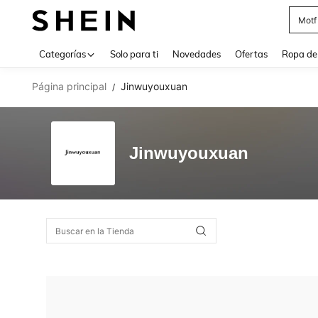
Motf
Use up 
Categorías
Solo para ti
Novedades
Ofertas
Ropa de
Página principal
Jinwuyouxuan
/
Jinwuyouxuan