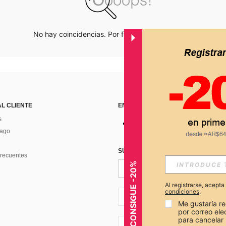
No hay coincidencias. Por favor inténtalo de nuevo.
AL CLIENTE
ENCUÉNTRANOS EN
s
Pago
SUSCRÍBETE PARA RECIBIR OFERTA
recuentes
CONSIGUE -20%
Al registrarse, acept
condiciones
.
AR + 54
Me gustaría re
por correo el
para cancelar 
AR + 54