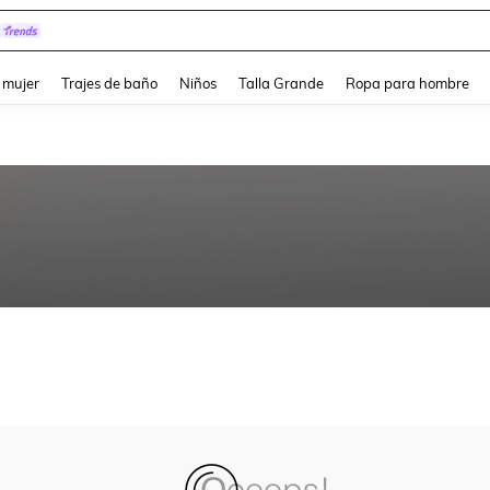
and down arrow keys to navigate search Búsqueda reciente and Busca y Encuentr
 mujer
Trajes de baño
Niños
Talla Grande
Ropa para hombre