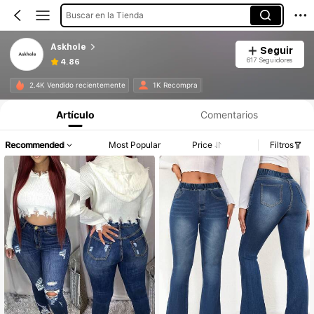
Buscar en la Tienda
Askhole
Seguir
617 Seguidores
4.86
2.4K Vendido recientemente
1K Recompra
Artículo
Comentarios
Recommended
Most Popular
Price
Filtros