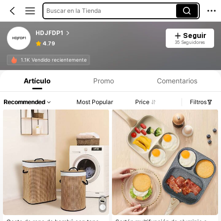
Buscar en la Tienda
HDJFDP1
Seguir
35 Seguidores
4.79
1.1K Vendido recientemente
Artículo
Promo
Comentarios
Recommended
Most Popular
Price
Filtros