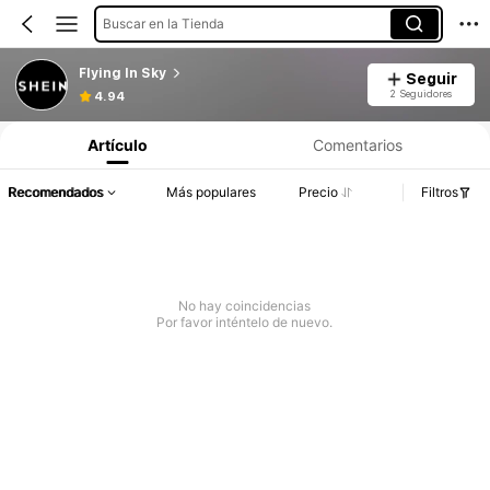
Buscar en la Tienda
Flying In Sky
Seguir
2 Seguidores
4.94
Artículo
Comentarios
Recomendados
Más populares
Precio
Filtros
No hay coincidencias
Por favor inténtelo de nuevo.