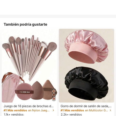
También podría gustarte
Juego de 16 piezas de brochas de
Gorro de dormir de satén de seda, a
maquillaje que incluye 13 brochas
decuado para cabello largo, trenza
#1 Más vendidos
en Nylon Juegos De Pinceles
#1 Más vendidos
en Multicolor Gorros para el pelo para mujer
de maquillaje, 1 esponja de maquill
s, rastas y cabello rizado. Suave, u
1.1k+ vendidos
2.2k+ vendidos