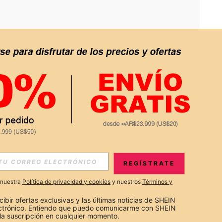
APP
S EXCLUSIVAS, PROMOCIONES Y NOTICIAS DE SHEIN
REGÍSTRATE
Suscribir
a nuestra
Política de privacidad y cookies
y nuestros
Términos y
Suscribirte
cibir ofertas exclusivas y las últimas noticias de SHEIN 
ectrónico. Entiendo que puedo comunicarme con SHEIN 
la suscripción en cualquier momento.
Suscribir