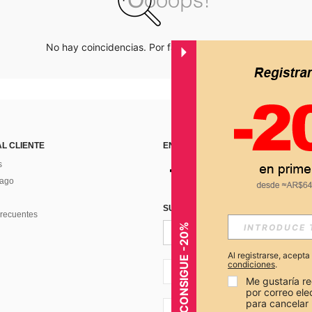
No hay coincidencias. Por favor inténtalo de nuevo.
AL CLIENTE
ENCUÉNTRANOS EN
s
Pago
SUSCRÍBETE PARA RECIBIR OFERTA
recuentes
CONSIGUE -20%
Al registrarse, acept
condiciones
.
AR + 54
Me gustaría re
por correo el
para cancelar 
AR + 54