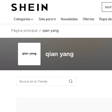
Motf
Use up 
Categorías
Solo para ti
Novedades
Ofertas
Ropa de
Página principal
qian yang
/
qian yang