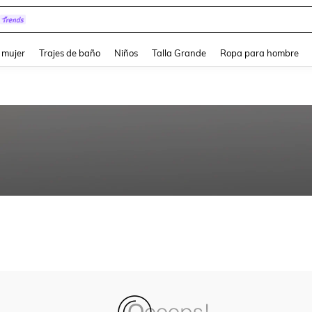
and down arrow keys to navigate search Búsqueda reciente and Busca y Encuentr
 mujer
Trajes de baño
Niños
Talla Grande
Ropa para hombre