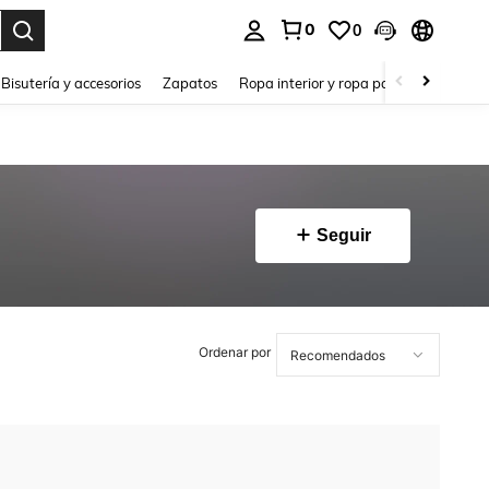
0
0
a. Press Enter to select.
Bisutería y accesorios
Zapatos
Ropa interior y ropa para dormir
Ho
Seguir
Ordenar por