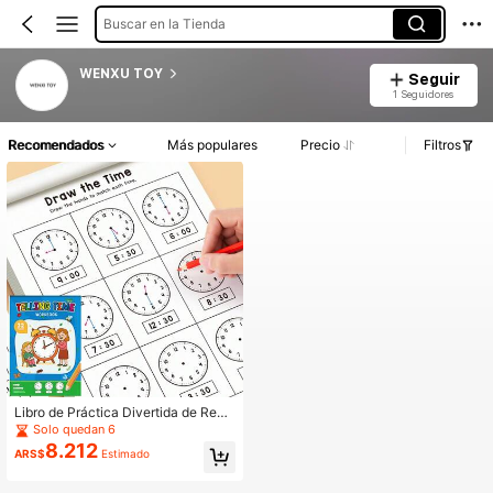
Buscar en la Tienda
WENXU TOY
Seguir
1 Seguidores
Recomendados
Más populares
Precio
Filtros
Libro de Práctica Divertida de Reco
nocimiento del Tiempo para Niños -
Solo quedan 6
32 Páginas de Ejercicios de Lectura
8.212
ARS$
Estimado
del Reloj, Aprendizaje de Horas Co
mpletas y Medias Horas, Incluyend
o Emparejamiento de Tiempo, Color