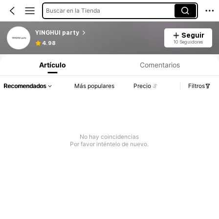
Buscar en la Tienda
YINGHUI party
Seguir
10 Seguidores
4.98
Artículo
Comentarios
Recomendados
Más populares
Precio
Filtros
No hay coincidencias
Por favor inténtelo de nuevo.