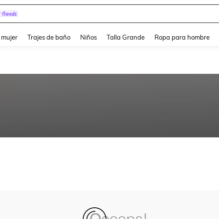
and down arrow keys to navigate search Búsqueda reciente and Busca y Encuentr
 mujer
Trajes de baño
Niños
Talla Grande
Ropa para hombre