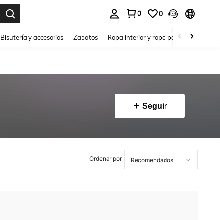
0
0
a. Press Enter to select.
Bisutería y accesorios
Zapatos
Ropa interior y ropa para dormir
Ho
Seguir
Ordenar por