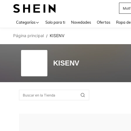
Motf
Use up 
Categorías
Solo para ti
Novedades
Ofertas
Ropa de
Página principal
KISENV
/
KISENV