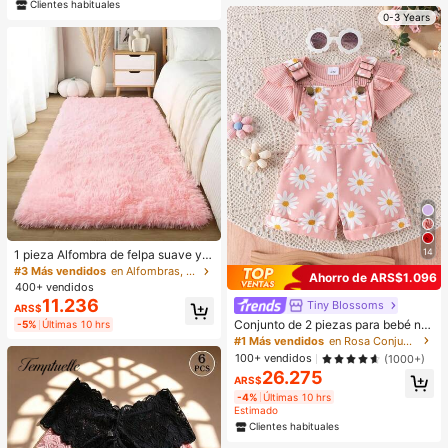
Clientes habituales
0-3 Years
14
1 pieza Alfombra de felpa suave y
moderna para interiores/exteriores,
#3 Más vendidos
en Alfombras, Tapetes y Protectores
Ahorro de ARS$1.096
rosa/verde hierba/camello, dormitor
400+ vendidos
io sala de estar dormitorio niños de
11.236
Tiny BIossoms
ARS$
coración del hogar, alfombra de fibr
Conjunto de 2 piezas para bebé niñ
a de poliéster antideslizante y cóm
-5%
Últimas 10 hrs
a con mono corto de manga corta a
oda
#1 Más vendidos
en Rosa Conjuntos para niñas
canalado y peto estampado, ligero
100+ vendidos
(1000+)
para verano
26.275
ARS$
-4%
Últimas 10 hrs
Estimado
Clientes habituales