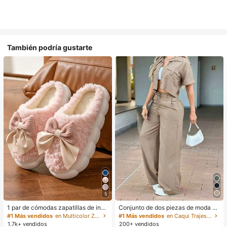
También podría gustarte
5
1 par de cómodas zapatillas de invi
Conjunto de dos piezas de moda de
erno para mujer, con forro de peluc
verano para mujer de unicolor casu
#1 Más vendidos
en Multicolor Zapatillas de casa
#1 Más vendidos
en Caqui Trajes de dos piezas para mujer
he con lazo, suela gruesa antidesliz
al: top de manga corta con cuello y
1.7k+ vendidos
200+ vendidos