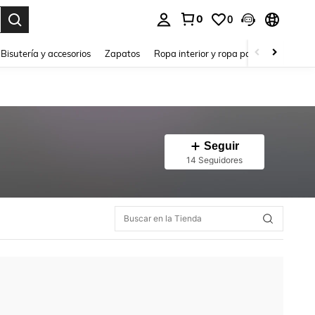
0
0
a. Press Enter to select.
Bisutería y accesorios
Zapatos
Ropa interior y ropa para dormir
Ho
Seguir
14 Seguidores