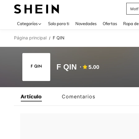
Motf
Use up 
Categorías
Solo para ti
Novedades
Ofertas
Ropa de
Página principal
F QIN
/
F QIN
5.00
Artículo
Comentarios