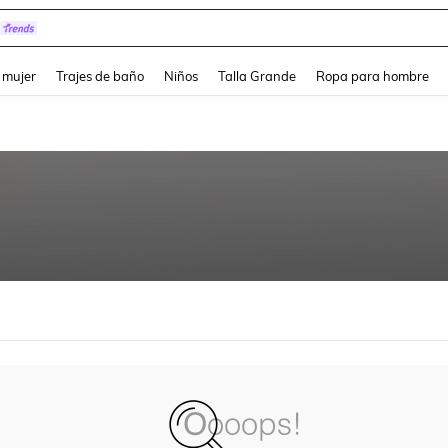
and down arrow keys to navigate search Búsqueda reciente and Busca y Encuentr
 mujer
Trajes de baño
Niños
Talla Grande
Ropa para hombre