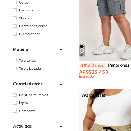
Cargo
Pierna recta
Shorts
Pantalones cargo
Pierna ancha
Material
Tela tejida
Pantalones cortos cargo casuales para mujer de talla grande, diseño de moda versátil con múltiples bolsillos, cintura elástica con cordón 
-20%
¡Últimos 2 días
Tela tricotada
ARS$25.453
Estimado
Características
Bolsillos múltiples
ligero
Compacto
Actividad