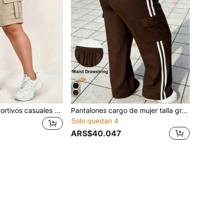
Shorts cargo deportivos casuales para mujer talla grande, diseño versátil de moda de verano con múltiples bolsillos, cintura elástica con cordón ajustable, adecuados para ocio y entretenimiento al aire libre
Pantalones cargo de mujer talla grande con rayas laterales, bolsillos con solapa, cintura elástica con cordón, tela elástica, adecuados para uso diario y deportivo, pierna recta
Solo quedan 4
ARS$40.047