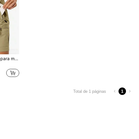
Pantalones cargo casuales para mujer de talla grande con múltiples cremalleras, pantalones básicos de unicolor y de moda, adecuados para el uso diario. Pantalones cortos deportivos para exteriores, prendas inferiores de mujer para verano
1
Total de 1 páginas