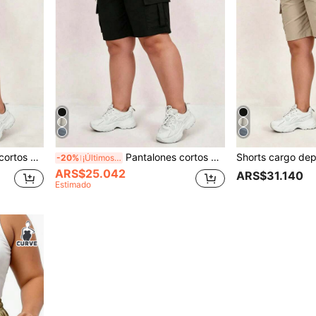
ajustable, adecuados para ocio y recreación al aire libre, deportes de verano
Pantalones cortos cargo deportivos casuales para mujer talla grande, diseño versátil de moda con múltiples bolsillos, cintura elástica con ajuste de cordón, adecuados para ocio y entretenimiento al aire libre
-20%
¡Últimos 2 días
ARS$25.042
ARS$31.140
Estimado