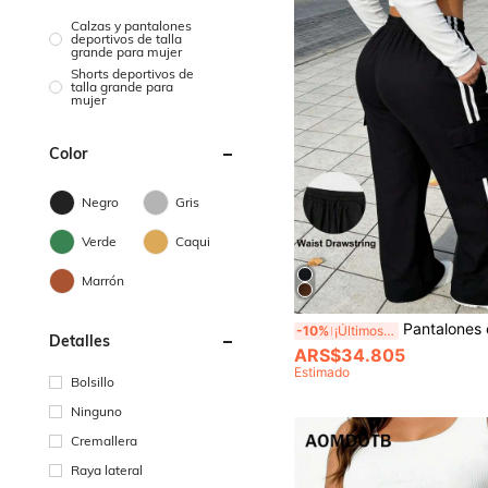
Calzas y pantalones
deportivos de talla
grande para mujer
Shorts deportivos de
talla grande para
mujer
Color
Negro
Gris
Verde
Caqui
Marrón
Pantalones cargo de mujer talla grande con rayas laterales, bolsillos con solapa, cintura con cordón, cintura elásti
-10%
¡Últimos 2 días
Detalles
ARS$34.805
Estimado
Bolsillo
Ninguno
Cremallera
Raya lateral