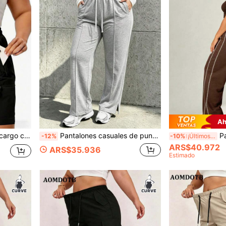
Ah
el uso diario. Pantalones cortos para deportes al aire libre. Ropa interior para mujer
Pantalones casuales de punto de pierna recta y cintura media para mujeres, diseño con cordón ajustable adecuado para todas las estaciones y deportes
Pantalones rectos hol
-12%
-10%
¡Últimos 2 días
ARS$40.972
ARS$35.936
Estimado