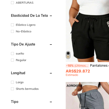
ABERTURAS
Elasticidad De La Tela
Elástico Ligero
No-Elástico
Tipo De Ajuste
suelto
Regular
Pantalones cargo casuales para mujer de talla grande con múltiples cremalleras, pantalones básicos de unicolor y de moda, adecuados para 
-10%
¡Últimos 2 días
ARS$29.872
Longitud
Estimado
Largo
Shorts bermudas
Tipo