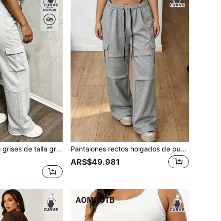
Pantalones cargo grises de talla grande para mujer, pantalones deportivos casuales de cintura alta con cordón y bolsillos, pantalones cargo elásticos y cómodos para uso diario y deportes
Pantalones rectos holgados de punto de unicolor con cordón en la cintura para mujer de talla grande, adecuados para el trabajo, el transporte y el ocio
ARS$49.981