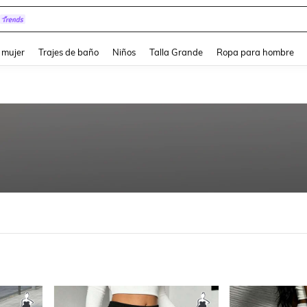
pera
and down arrow keys to navigate search Búsqueda reciente and Busca y Encuentr
 mujer
Trajes de baño
Niños
Talla Grande
Ropa para hombre