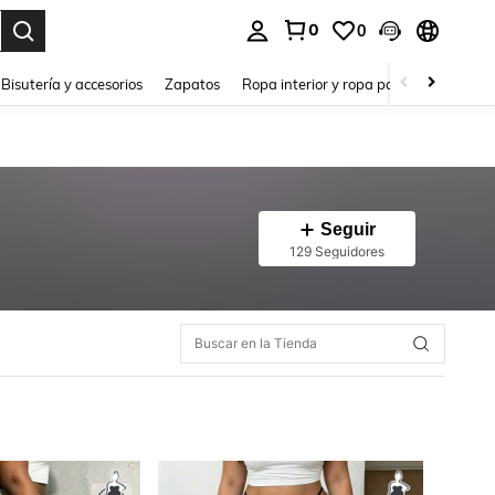
0
0
a. Press Enter to select.
Bisutería y accesorios
Zapatos
Ropa interior y ropa para dormir
Ho
Seguir
129 Seguidores