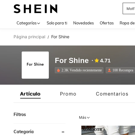
Cam
Use up 
Categorías
Solo para ti
Novedades
Ofertas
Ropa de
Página principal
For Shine
/
For Shine
4.71
2.3K Vendido recientemente
108 Recompra
Artículo
Promo
Comentarios
Filtros
Más
Categoría