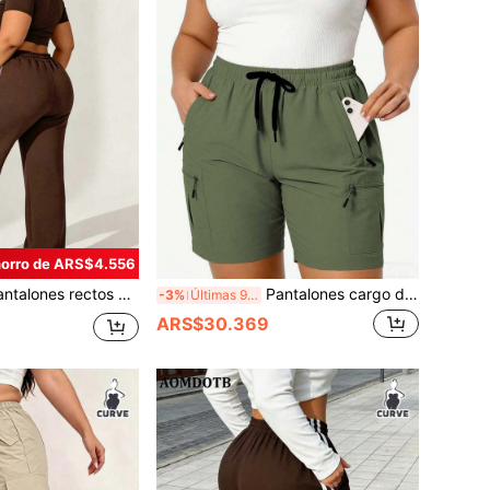
orro de ARS$4.556
gados de punto con cordón en la cintura para mujer de talla grande, pantalones deportivos casuales de color contrastante con diseño de rayas laterales, para primavera/verano
Pantalones cargo deportivos para mujer de talla grande con diseño de múltiples cremalleras, pantalones de unicolor versátiles y a la moda, adecuados para uso diario. Pantalones cortos deportivos para exteriores. Pantalones para mujer
-3%
Últimas 9 hrs
ARS$30.369