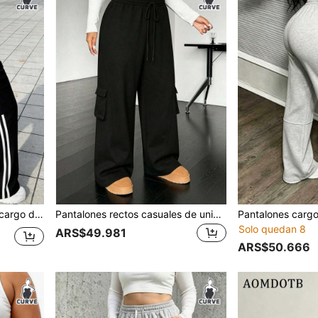
ca, tela elástica cómoda, adecuado para uso diario y deportes, pierna recta
Pantalones rectos casuales de unicolor con múltiples bolsillos para mujer de talla grande
Solo quedan 8
ARS$49.981
ARS$50.666