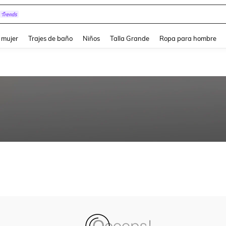
and down arrow keys to navigate search Búsqueda reciente and Busca y Encuentr
 mujer
Trajes de baño
Niños
Talla Grande
Ropa para hombre