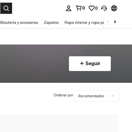
0
0
a. Press Enter to select.
Bisutería y accesorios
Zapatos
Ropa interior y ropa para dormir
Ho
Seguir
Ordenar por