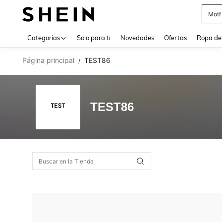
Motf
Use up 
Categorías
Solo para ti
Novedades
Ofertas
Ropa de
Página principal
TEST86
/
TEST86