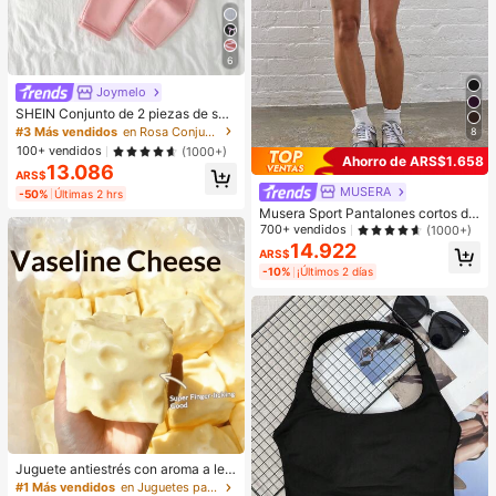
6
Joymelo
SHEIN Conjunto de 2 piezas de sud
adera con capucha y pantalones té
#3 Más vendidos
en Rosa Conjuntos de sudadera y sudadera con capuc
8
rmicos rosas suaves y cómodos co
100+ vendidos
(1000+)
n bordado lindo para bebé niña, oto
Ahorro de ARS$1.658
13.086
ño/invierno
ARS$
MUSERA
-50%
Últimas 2 hrs
Musera Sport Pantalones cortos de
portivos de cintura acanalada de u
700+ vendidos
(1000+)
nicolor para entrenamiento, verano,
14.922
ARS$
vacaciones, ciclismo, gimnasio, fitn
-10%
¡Últimos 2 días
ess, yoga, pilates y uso casual diari
o
Juguete antiestrés con aroma a lec
he dulce de TPR suave y esponjoso
#1 Más vendidos
en Juguetes para apretar para adolescentes