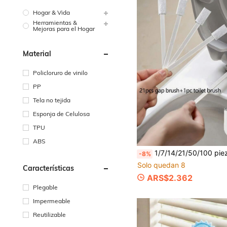
Hogar & Vida
Herramientas &
Mejoras para el Hogar
Material
Policloruro de vinilo
PP
Tela no tejida
Esponja de Celulosa
TPU
ABS
1/7/14/21/50/100 piezas Cepillo de limpieza de ranuras, mini cepillo de plástico blanco para ranuras, cepillo de teclado para decoración del hogar y baño, cepillo de decoración de otoño para ranura del inodoro, asiento del inodoro, ranura del desagüe del piso, limpieza de rincones muertos del baño, riel de ventana, ranura de ventana, riel de puerta corrediza, 
-8%
Solo quedan 8
Características
ARS$2.362
Plegable
Impermeable
Reutilizable