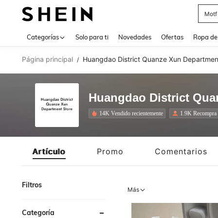
Motf
Use up 
Categorías
Solo para ti
Novedades
Ofertas
Ropa de
Página principal
Huangdao District Quanze Xun Departmen
/
Huangdao District Qua
14K Vendido recientemente
1.9K Recompra
Artículo
Promo
Comentarios
Filtros
Más
Categoría