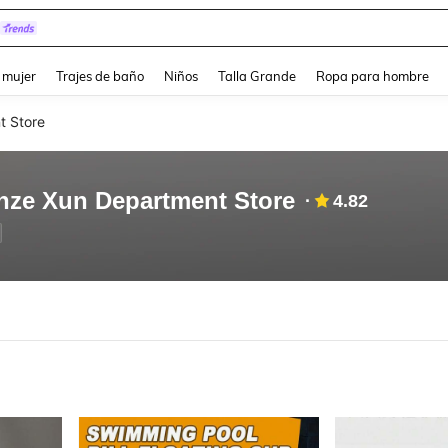
and down arrow keys to navigate search Búsqueda reciente and Busca y Encuentr
 mujer
Trajes de baño
Niños
Talla Grande
Ropa para hombre
t Store
nze Xun Department Store
4.82