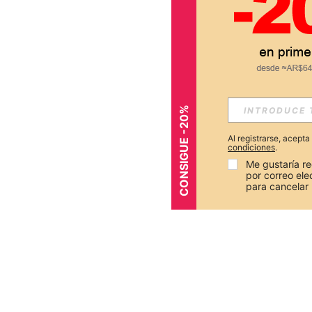
CONSIGUE -20%
Al registrarse, acept
condiciones
.
Me gustaría re
por correo el
para cancelar 