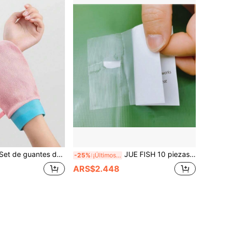
 exfoliantes de doble cara de alta calidad, adecuados para hombres y mujeres, para una limpieza profunda, eliminación de piel muerta, suavizando y dando brillo a la piel, productos para el cuidado del baño
JUE FISH 10 piezas Parches de reparación transparentes de TPU, Kit de reparación de botes inflables & productos inflables, Parches de reparación de tiendas de campaña impermeables, Parches de reparación redondos transparentes impermeables para sacos de dormir al aire libre, Parches de reparación reflectantes portátiles adecuados para colchones de aire, anillos de natación, tiendas de campaña, toldos de lona, suministros de playa, accesorios de playa, flotadores de piscina, botes inflables, trampolines, etc.
-25%
¡Últimos 3 días
ARS$2.448