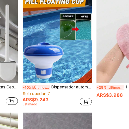
limpieza de persianas, limpieza de rejilla de aire acondicionado, limpieza de ranuras de muebles, cepillo de ranura de estufa
Dispensador automático retráctil flotante para tabletas de piscina - Hecho de plástico duradero, conveniente para el mantenimiento de la piscina
1 Set de guantes de baño
-10%
¡Últimos 3 días
-25%
¡Últimos 3 días
Solo quedan 7
ARS$3.988
ARS$9.243
Estimado