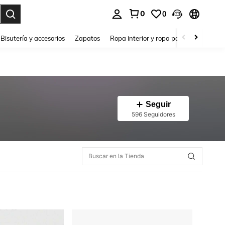
0
0
a. Press Enter to select.
Bisutería y accesorios
Zapatos
Ropa interior y ropa para dormir
Ho
Seguir
596 Seguidores