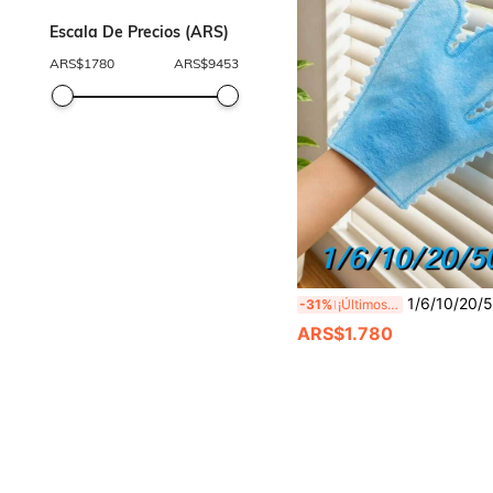
Escala De Precios (ARS)
ARS$
1780
ARS$
9453
1/6/10/20/50 piezas Guantes de limpieza de microfibra azul y blanco - Guantes de limpieza multiusos para uso seco/húmedo en la cocina, tela no tejida engrosada para limpieza seca/húmeda, guantes de limpieza desechables antiestá
-31%
¡Últimos 3 días
ARS$1.780