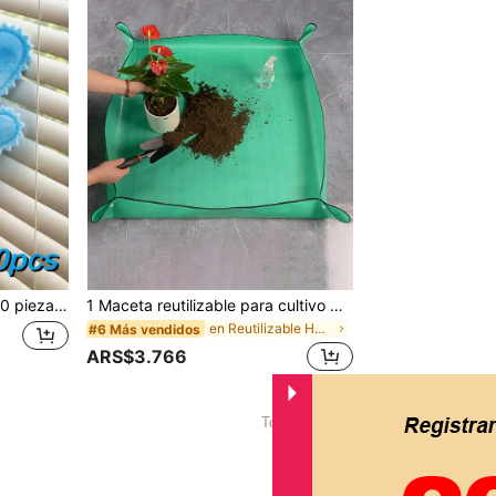
ticos, fáciles de limpiar, adecuados para cocina, sala de estar, dormitorio, coche, muebles y limpieza de ventanas, guantes de limpieza del hogar
1 Maceta reutilizable para cultivo de plantas verdes - Adecuada para plantas de interior y cultivo de verdor - Aplicable para el cultivo de plantas en balcón, reemplazo de tierra - Diseño de maceta cómoda - Incluye suministros de cuidado de plantas, herramientas de riego, herramientas de mantenimiento de jardinería, estera de cultivo de plantas, estera gruesa plegable y portátil a prueba de agua para el trasplante de plantas suculentas de interior, herramientas de macetado
en Reutilizable Herramientas de jardinería
#6 Más vendidos
ARS$3.766
1
Total de 1 páginas