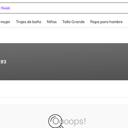
and down arrow keys to navigate search Búsqueda reciente and Busca y Encuentr
 mujer
Trajes de baño
Niños
Talla Grande
Ropa para hombre
.93