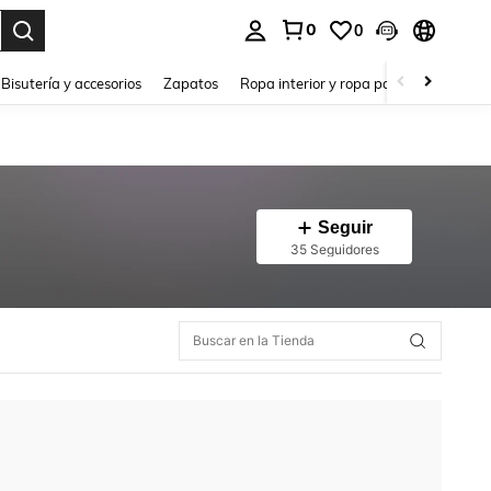
0
0
a. Press Enter to select.
Bisutería y accesorios
Zapatos
Ropa interior y ropa para dormir
Ho
Seguir
35 Seguidores