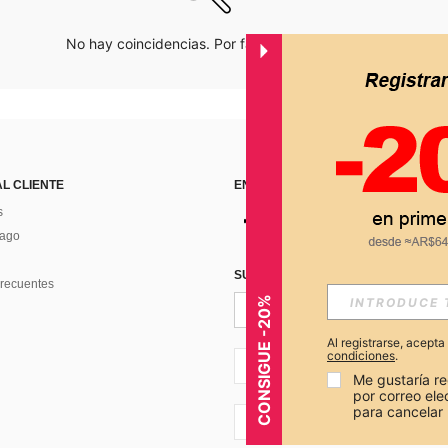
No hay coincidencias. Por favor inténtalo de nuevo.
AL CLIENTE
ENCUÉNTRANOS EN
s
Pago
SUSCRÍBETE PARA RECIBIR OFERTA
recuentes
CONSIGUE -20%
Al registrarse, acept
condiciones
.
AR + 54
Me gustaría re
por correo el
para cancelar 
AR + 54