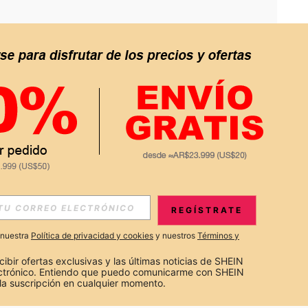
APP
S EXCLUSIVAS, PROMOCIONES Y NOTICIAS DE SHEIN
REGÍSTRATE
Suscribir
a nuestra
Política de privacidad y cookies
y nuestros
Términos y
Suscribirte
cibir ofertas exclusivas y las últimas noticias de SHEIN 
ectrónico. Entiendo que puedo comunicarme con SHEIN 
la suscripción en cualquier momento.
Suscribir