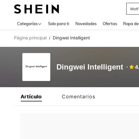
Motf
Use up 
Categorías
Solo para ti
Novedades
Ofertas
Ropa de
Página principal
Dingwei Intelligent
/
Dingwei Intelligent
4
Artículo
Comentarios