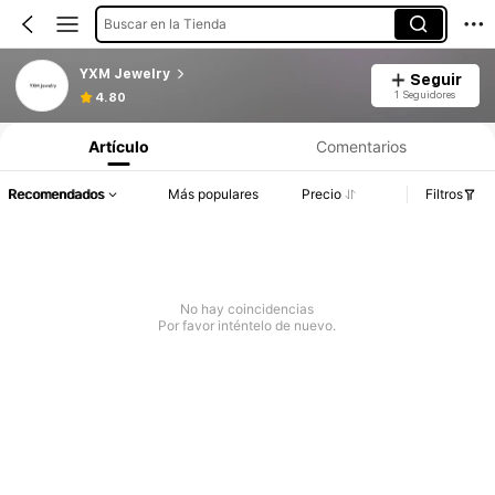
Buscar en la Tienda
YXM Jewelry
Seguir
1 Seguidores
4.80
Artículo
Comentarios
Recomendados
Más populares
Precio
Filtros
No hay coincidencias
Por favor inténtelo de nuevo.