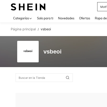
Motf
Use up 
Categorías
Solo para ti
Novedades
Ofertas
Ropa de
Página principal
vsbeoi
/
vsbeoi