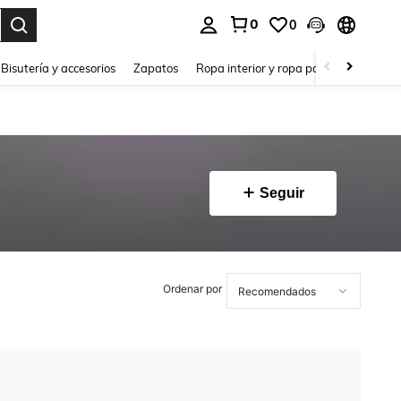
0
0
a. Press Enter to select.
Bisutería y accesorios
Zapatos
Ropa interior y ropa para dormir
Ho
Seguir
Ordenar por