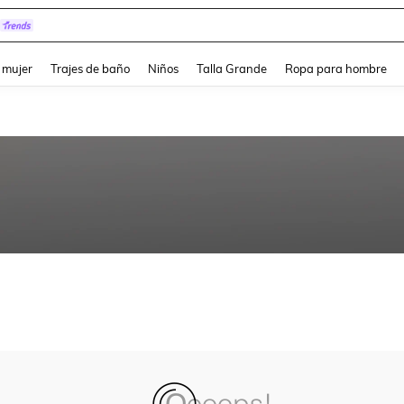
and down arrow keys to navigate search Búsqueda reciente and Busca y Encuentr
 mujer
Trajes de baño
Niños
Talla Grande
Ropa para hombre