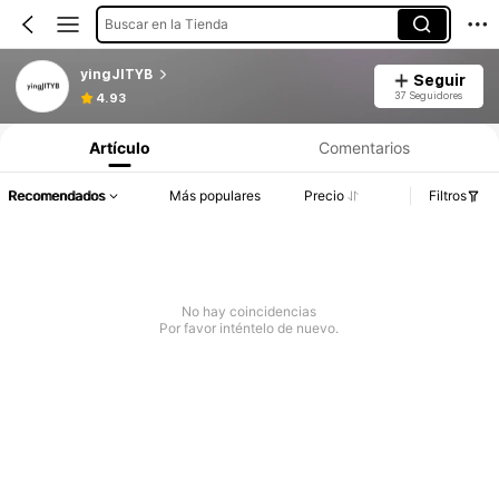
Buscar en la Tienda
yingJITYB
Seguir
37 Seguidores
4.93
Artículo
Comentarios
Recomendados
Más populares
Precio
Filtros
No hay coincidencias
Por favor inténtelo de nuevo.